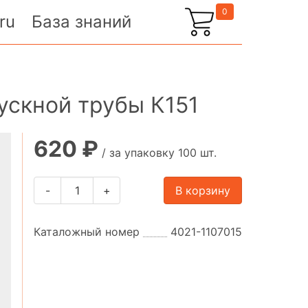
0
ru
База знаний
ускной трубы К151
620 ₽
/ за упаковку 100 шт.
-
+
В корзину
Каталожный номер
4021-1107015