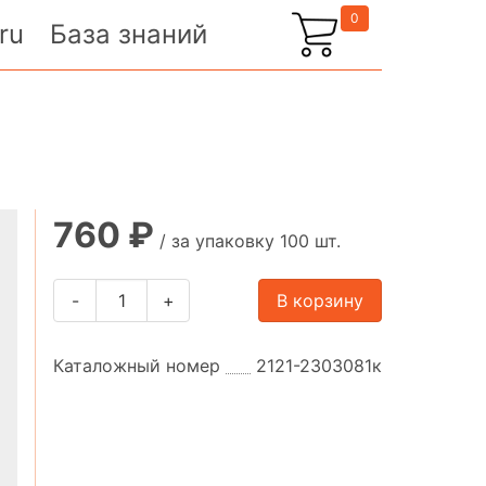
0
ru
База знаний
760 ₽
/ за упаковку 100 шт.
-
+
В корзину
Каталожный номер
2121-2303081к