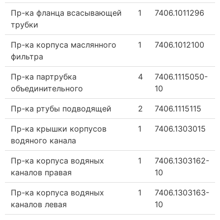
Пр-ка фланца всасывающей
1
7406.1011296
трубки
Пр-ка корпуса маслянного
1
7406.1012100
фильтра
Пр-ка партрубка
4
7406.1115050-
объединительного
10
Пр-ка ртубы подводящей
2
7406.1115115
Пр-ка крышки корпусов
1
7406.1303015
водяного канала
Пр-ка корпуса водяных
1
7406.1303162-
каналов правая
10
Пр-ка корпуса водяных
1
7406.1303163-
каналов левая
10