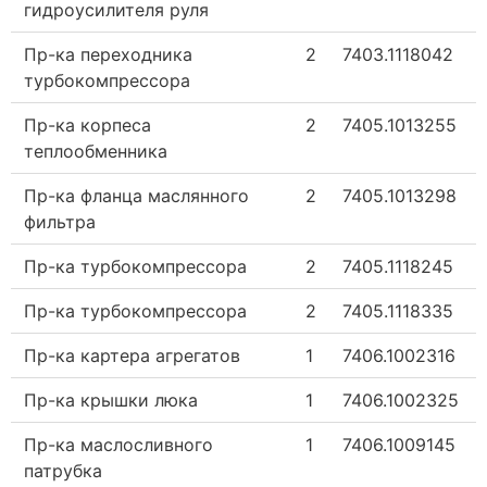
гидроусилителя руля
Пр-ка переходника
2
7403.1118042
турбокомпрессора
Пр-ка корпеса
2
7405.1013255
теплообменника
Пр-ка фланца маслянного
2
7405.1013298
фильтра
Пр-ка турбокомпрессора
2
7405.1118245
Пр-ка турбокомпрессора
2
7405.1118335
Пр-ка картера агрегатов
1
7406.1002316
Пр-ка крышки люка
1
7406.1002325
Пр-ка маслосливного
1
7406.1009145
патрубка