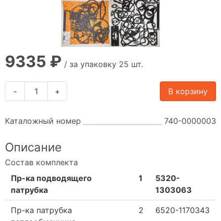
9335 ₽
/ за упаковку 25 шт.
-
+
В корзину
Каталожный номер
740-0000003
Описание
Состав комплекта
Пр-ка подводящего
1
5320-
патрубка
1303063
Пр-ка патрубка
2
6520-1170343