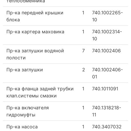
теплообменника
Пр-ка передней крышки
1
740.1002265-
блока
10
Пр-ка картера маховика
1
740.1002314-
10
Пр-ка заглушки водяной
7
740.1002406
полости
Пр-ка заглушки
2
740.1002406-
01
Пр-ка фланца задней трубки
1
740.1011091
клап.системы смазки
Пр-ка включателя
1
740.1318218-
гидромуфты
11
Пр-ка насоса
1
740.3407032