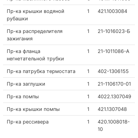
Пр-ка крышки водяной
1
421.1003084
рубашки
Пр-ка распределителя
1
21-1016023-Б
зажигания
Пр-ка фланца
1
21-1011086-А
негнетательной трубки
Пр-ка патрубка термостата
1
402-1306155
Пр-ка заглушки
1
21-1106170-01
Пр-ка помпы
1
4022.1307049
Пр-ка крышки помпы
1
421.1307048
Пр-ка рессивера
1
420.1008018-
10