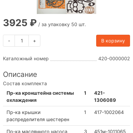
3925 ₽
/ за упаковку 50 шт.
-
+
В корзину
Каталожный номер
420-0000002
Описание
Состав комплекта
Пр-ка кронштейна системы
1
421-
охлаждения
1306089
Пр-ка крышки
1
417-1002064
распределителя шестерен
Пр-ка маслянного насоса
3
451м-1011065