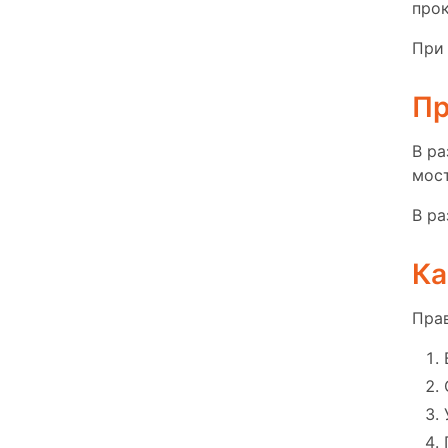
прок
При 
Пр
В р
мос
В р
Ка
Пра