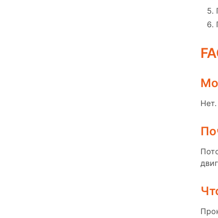
FA
Мо
Нет.
По
Пото
двиг
Чт
Прок