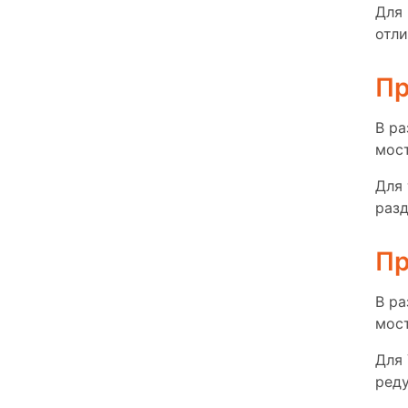
Для 
отли
Пр
В р
мост
Для 
разд
Пр
В р
мост
Для 
реду