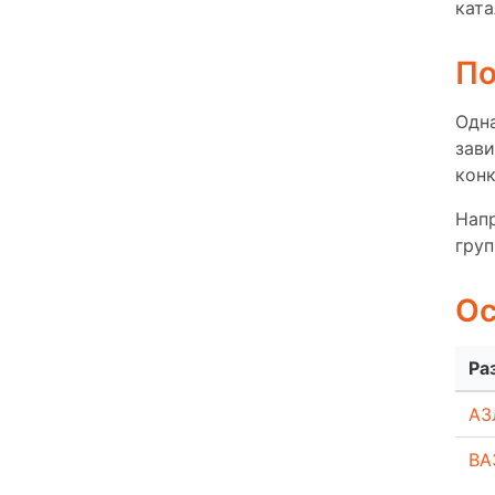
ката
По
Одна
зави
конк
Напр
груп
Ос
Ра
АЗ
ВА