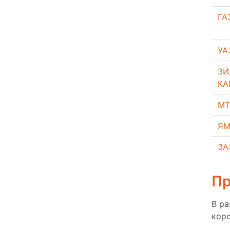
ГА
УА
ЗИ
КА
МТ
ЯМ
ЗА
Пр
В р
коро