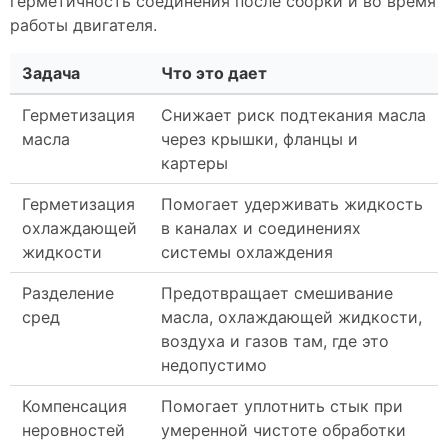
герметичность соединения после сборки и во время
работы двигателя.
Задача
Что это дает
Герметизация
Снижает риск подтекания масла
масла
через крышки, фланцы и
картеры
Герметизация
Помогает удерживать жидкость
охлаждающей
в каналах и соединениях
жидкости
системы охлаждения
Разделение
Предотвращает смешивание
сред
масла, охлаждающей жидкости,
воздуха и газов там, где это
недопустимо
Компенсация
Помогает уплотнить стык при
неровностей
умеренной чистоте обработки